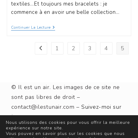
textiles...Et toujours mes bracelets : je
commence à en avoir une belle collection…
Continuer La Lecture
1
2
3
4
5
© Il est un air. Les images de ce site ne
sont pas libres de droit –
contact@ilestunair.com –
Suivez-moi sur
Instagram
Nous utilisons des cookies pour vous offrir la meilleure
expérience sur notre site.
Vous pouvez en savoir plus sur les cookies que nous
Mentions légales
Politique de confidentialité