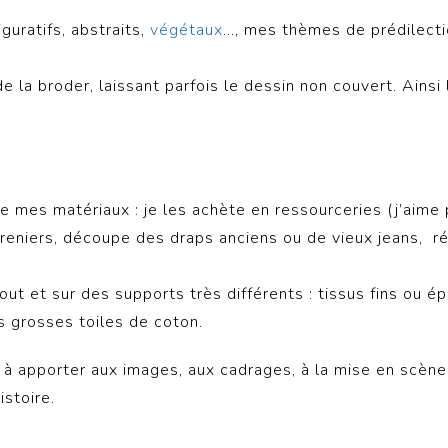
guratifs, abstraits,
végétaux
…, mes thèmes de prédilecti
e la broder, laissant parfois le dessin non couvert. Ainsi
e mes matériaux : je les achète en ressourceries (j’aime 
-greniers, découpe des draps anciens ou de vieux jeans, r
tout et sur des supports très différents : tissus fins ou é
es grosses toiles de coton.
in à apporter aux images, aux cadrages, à la mise en scèn
istoire.