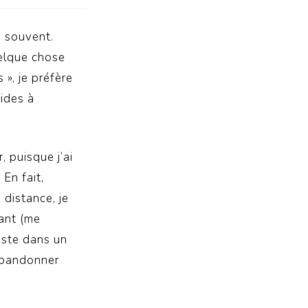
s souvent.
uelque chose
 », je préfère
pides à
, puisque j’ai
 En fait,
 distance, je
sant (me
reste dans un
’abandonner