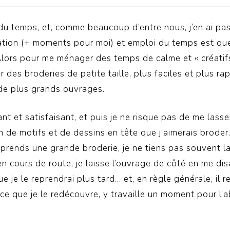
du temps, et, comme beaucoup d’entre nous, j’en ai pa
éation (+ moments pour moi) et emploi du temps est q
 Alors pour me ménager des temps de calme et « créatifs
 des broderies de petite taille, plus faciles et plus ra
 de plus grands ouvrages.
ant et satisfaisant, et puis je ne risque pas de me lasser
n de motifs et de dessins en tête que j’aimerais broder.
eprends une grande broderie, je ne tiens pas souvent la
en cours de route, je laisse l’ouvrage de côté en me di
e je le reprendrai plus tard… et, en règle générale, il 
à ce que je le redécouvre, y travaille un moment pour l