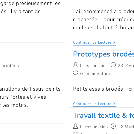
je garde précieusement les
és. Il y a tant de
J’ai recommencé à broder
crochetée – pour créer c
couleurs.Ils font écho a
Continuer La Lecture
Prototypes brodé
s brodées
Il est un air
23 févr
0 commentaire
ntillons de tissus peints
Petits essais brodés : ici
urs fortes et vives,
Continuer La Lecture
 les motifs.
Travail textile & 
Il est un air
12 févr