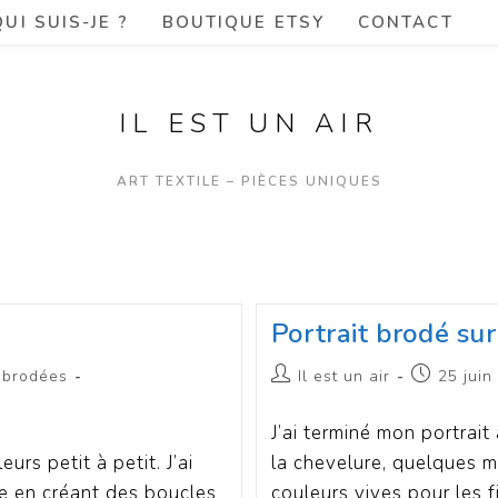
QUI SUIS-JE ?
BOUTIQUE ETSY
CONTACT
IL EST UN AIR
ART TEXTILE – PIÈCES UNIQUES
Portrait brodé sur 
 brodées
Il est un air
25 juin
J’ai terminé mon portrait
urs petit à petit. J’ai
la chevelure, quelques mo
ste en créant des boucles
couleurs vives pour les f