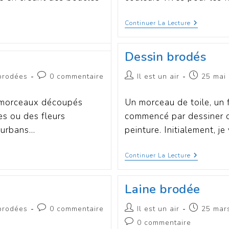
Continuer La Lecture
Dessin brodés
brodées
0 commentaire
Il est un air
25 mai
s morceaux découpés
Un morceau de toile, un fe
es ou des fleurs
commencé par dessiner ce
 turbans…
peinture. Initialement, 
Continuer La Lecture
Laine brodée
brodées
0 commentaire
Il est un air
25 mar
0 commentaire