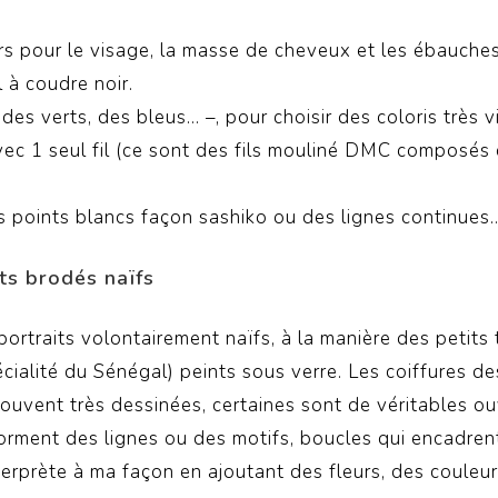
rs pour le visage, la masse de cheveux et les ébauches 
l à coudre noir.
 des verts, des bleus… –, pour choisir des coloris très vi
avec 1 seul fil (ce sont des fils mouliné DMC composés 
es points blancs façon sashiko ou des lignes continues
ts brodés naïfs
portraits volontairement naïfs, à la manière des petits
pécialité du Sénégal) peints sous verre. Les coiffures 
ouvent très dessinées, certaines sont de véritables ouv
forment des lignes ou des motifs, boucles qui encadren
nterprète à ma façon en ajoutant des fleurs, des couleur