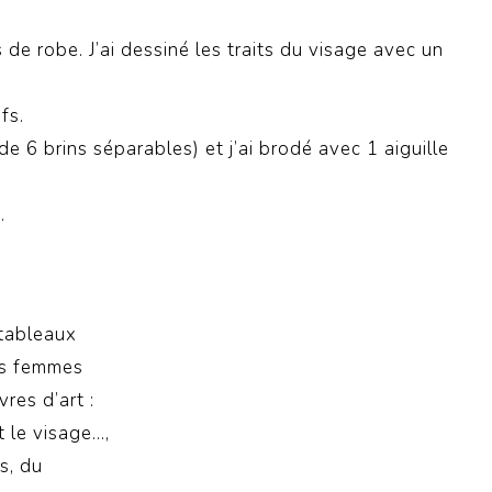
de robe. J’ai dessiné les traits du visage avec un
fs.
de 6 brins séparables) et j
’
ai brodé avec 1 aiguille
…
 tableaux
des femmes
res d’art :
t le visage…,
s, du