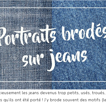
écieusement les jeans devenus trop petits, usés, troués
 qu’ils ont été porté !
J’y brode souvent des motifs (le