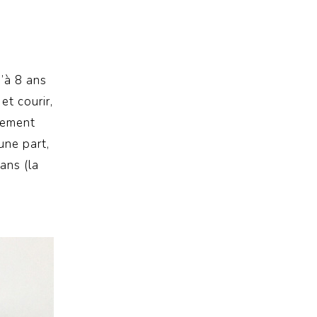
u’à 8 ans
et courir,
èrement
une part,
ans (la