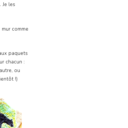
 Je les
un mur comme
 aux paquets
ur chacun :
’autre, ou
entôt !)