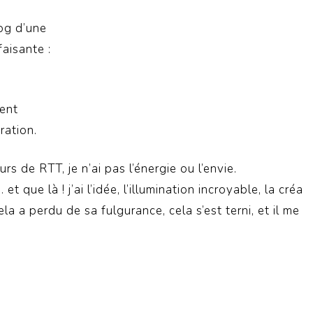
og d’une
faisante :
ment
iration.
s de RTT, je n’ai pas l’énergie ou l’envie.
t que là ! j’ai l’idée, l’illumination incroyable, la créa
ela a perdu de sa fulgurance, cela s’est terni, et il me