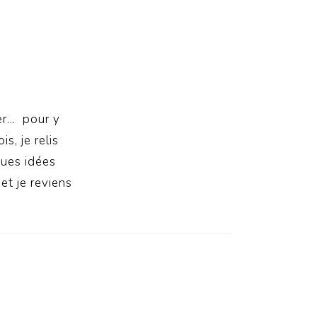
ier… pour y
s, je relis
ques idées
et je reviens