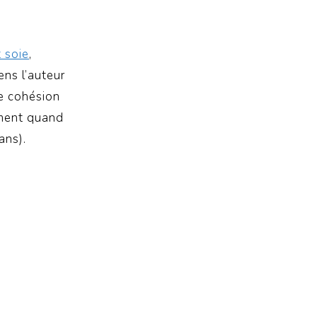
 soie
,
ens l’auteur
ie cohésion
iment quand
ans).