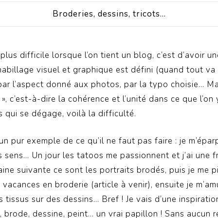
Broderies, dessins, tricots…
 plus difficile lorsque l’on tient un blog, c’est d’avoir un
’habillage visuel et graphique est défini (quand tout va 
par l’aspect donné aux photos, par la typo choisie… Mai
l », c’est-à-dire la cohérence et l’unité dans ce que l’on
rs qui se dégage, voilà la difficulté.
un pur exemple de ce qu’il ne faut pas faire : je m’éparp
 sens… Un jour les tatoos me passionnent et j’ai une fr
aine suivante ce sont les portraits brodés, puis je me 
vacances en broderie (article à venir), ensuite je m’a
 tissus sur des dessins… Bref ! Je vais d’une inspiratio
e, brode, dessine, peint… un vrai papillon ! Sans aucun ré