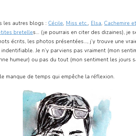
s les autres blogs :
Cécile
,
Miss etc.
,
Elsa
,
Cachemire et
tites bretelle
s… (je pourrais en citer des dizaines), je s
mots écrits, les photos présentées…, j’y trouve une vra
s indentifiable. Je n’y parviens pas vraiment (mon sent
onne humeur) ou pas du tout (mon sentiment les jours s
st le manque de temps qui empêche la réflexion.