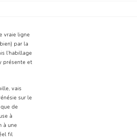
e vraie ligne
bien) par la
s l’habillage
 y présente et
ille, vais
énésie sur le
pique de
muse à
n à une
el fil