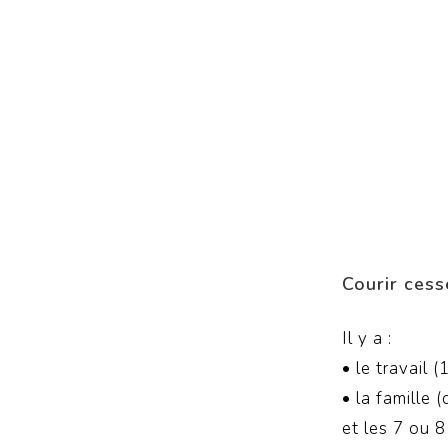
Courir cess
Il y a :
• le travail 
• la famille 
et les 7 ou 