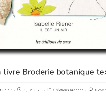
 livre Broderie botanique tex
st un air
7 juin 2023
Créations brodées
0 com