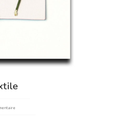
tile
mentaire